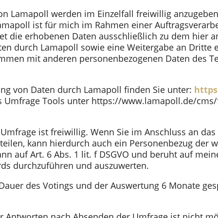
on Lamapoll werden im Einzelfall freiwillig anzuge
amapoll ist für mich im Rahmen einer Auftragsverarb
ndet die erhobenen Daten ausschließlich zu dem hier
ten durch Lamapoll sowie eine Weitergabe an Dritte e
mmen mit anderen personenbezogenen Daten des Tei
ung von Daten durch Lamapoll finden Sie unter:
http
s Umfrage Tools unter https://www.lamapoll.de/cms/f
Umfrage ist freiwillig. Wenn Sie im Anschluss an d
tteilen, kann hierdurch auch ein Personenbezug der
nn auf Art. 6 Abs. 1 lit. f DSGVO und beruht auf mein
rds durchzuführen und auszuwerten.
e Dauer des Votings und der Auswertung 6 Monate ge
er Antworten nach Absenden der Umfrage ist nicht mö