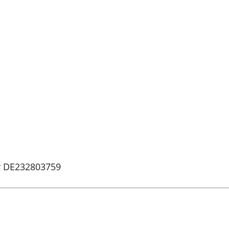
i
r DE232803759