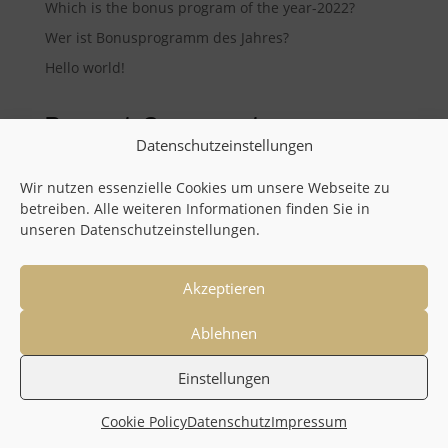
Which is the bonus program of the year-2022?
Wer ist Bonusprogramm des Jahres?
Hello world!
Recent Comments
Datenschutzeinstellungen
A WordPress Commenter
on
Hello world!
Wir nutzen essenzielle Cookies um unsere Webseite zu
betreiben. Alle weiteren Informationen finden Sie in
unseren Datenschutzeinstellungen.
Akzeptieren
Ablehnen
Einstellungen
Cookie Policy
Datenschutz
Impressum