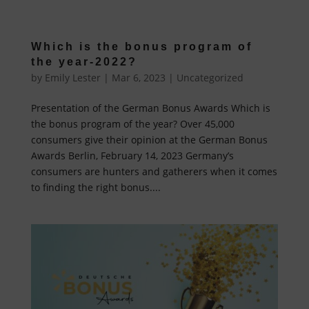
Which is the bonus program of
the year-2022?
by
Emily Lester
|
Mar 6, 2023
|
Uncategorized
Presentation of the German Bonus Awards Which is
the bonus program of the year? Over 45,000
consumers give their opinion at the German Bonus
Awards Berlin, February 14, 2023 Germany’s
consumers are hunters and gatherers when it comes
to finding the right bonus....